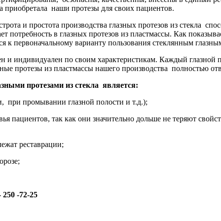
ца приобретала наши протезы для своих пациентов.
трота и простота производства глазных протезов из стекла сп
т потребность в глазных протезов из пластмассы. Как показывае
тся к первоначальному варианту пользования стеклянным глазны
н и индивидуален по своим характеристикам. Каждый глазной п
зные протезы из пластмассы нашего производства полностью от
зными протезами из стекла является:
, при промывании глазной полости и т.д.);
вья пациентов, так как они значительно дольше не теряют свойст
лежат реставрации;
орозе;
 250 -72-25