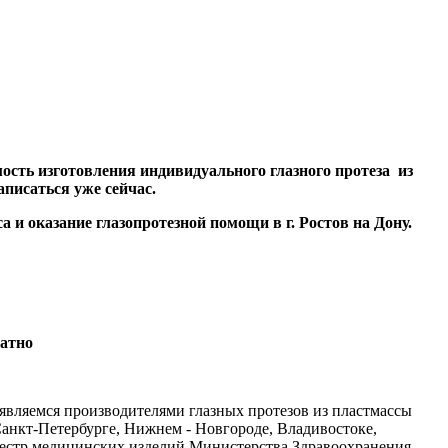
мость изготовления индивидуального глазного протеза из
аписаться уже сейчас.
 и оказание глазопротезной помощи в г. Ростов на Дону.
латно
вляемся производителями глазных протезов из пластмассы
Санкт-Петербурге, Нижнем - Новгороде, Владивостоке,
реестр медицинских изделий Министерства Здравоохранения