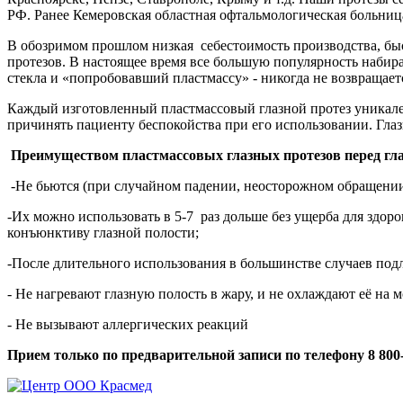
РФ. Ранее Кемеровская областная офтальмологическая больни
В обозримом прошлом низкая себестоимость производства, быс
протезов. В настоящее время все большую популярность набирае
стекла и «попробовавший пластмассу» - никогда не возвращае
Каждый изготовленный пластмассовый глазной протез уникале
причинять пациенту беспокойства при его использовании. Гла
Преимуществом пластмассовых глазных протезов перед гла
-Не бьются (при случайном падении, неосторожном обращении
-Их можно использовать в 5-7 раз дольше без ущерба для здоро
конъюнктиву глазной полости;
-После длительного использования в большинстве случаев под
- Не нагревают глазную полость в жару, и не охлаждают её на м
- Не вызывают аллергических реакций
Прием только по предварительной записи по телефону 8 800-