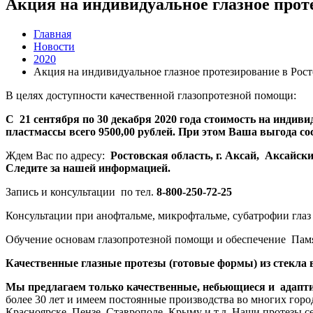
Акция на индивидуальное глазное проте
Главная
Новости
2020
Акция на индивидуальное глазное протезирование в Рост
В целях доступности качественной глазопротезной помощи:
С 21 сентября по 30 декабря 2020 года стоимость на индив
пластмассы всего 9500,00 рублей. При этом Ваша выгода сос
Ждем Вас по адресу:
Ростовская область, г. Аксай, Аксайски
Следите за нашей информацией.
Запись и консультации по тел.
8-800-250-72-25
Консультации при анофтальме, микрофтальме, субатрофии глаз 
Обучение основам глазопротезной помощи и обеспечение Памят
Качественные глазные протезы (готовые формы) из стекла вс
Мы предлагаем только качественные, небьющиеся и адапти
более 30 лет и имеем постоянные производства во многих горо
Красноярске, Пензе, Ставрополе, Крыму и т.д. Наши протезы