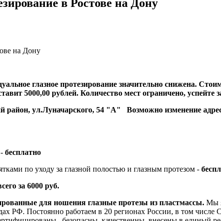
зирование в Ростове на Дону
ове на Дону
идуальное глазное протезирование значительно снижена. Стои
тавит 5000,00 рублей. Количество мест ограничено, успейте з
й район, ул.Луначарского, 54 "А" Возможно изменение адреса
-
бесплатно
ками по уходу за глазной полостью и глазным протезом -
бесп
его за 6000 руб.
рованные для ношения глазные протезы из пластмассы.
Мы я
дах РФ. Постоянно работаем в 20 регионах России, в том числе 
 сертифицированы, безопасны, качественны, внесены в единый 