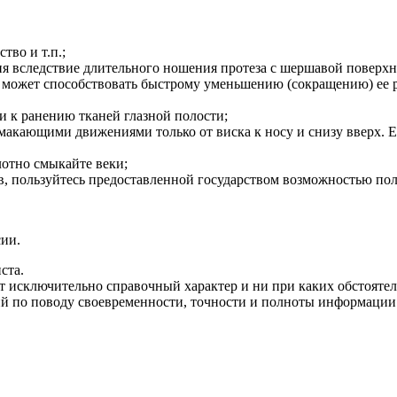
тво и т.п.;
я вследствие длительного ношения протеза с шершавой поверхно
то может способствовать быстрому уменьшению (сокращению) ее 
и к ранению тканей глазной полости;
макающими движениями только от виска к носу и снизу вверх. Е
лотно смыкайте веки;
, пользуйтесь предоставленной государством возможностью пол
сии.
ста.
т исключительно справочный характер и ни при каких обстоятел
 по поводу своевременности, точности и полноты информации на