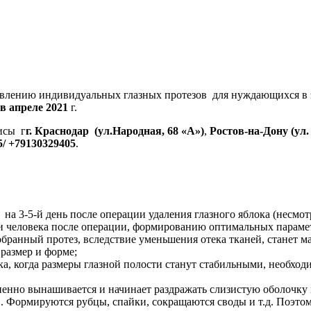
товлению индивидуальных глазных протезов для нуждающихся 
в апреле 2021
г.
исы г
г. Краснодар (ул.Народная, 68 «А»)
,
Ростов-на-Дону (ул.
5/ +79130329405
.
на 3-5-й день после операции удаления глазного яблока (несмот
и человека после операции, формированию оптимальных парамет
ранный протез, вследствие уменьшения отека тканей, станет мал 
размер и форме;
ока, когда размеры глазной полости станут стабильными, необход
пенно вынашивается и начинает раздражать слизистую оболочку 
. Формируются рубцы, спайки, сокращаются своды и т.д. Поэтом