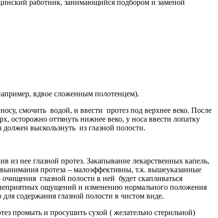
ицинский работник, занимающийся подбором и заменой
апример, вдвое сложенным полотенцем).
носу, смочить водой, и ввести протез под верхнее веко. После
рх, осторожно оттянуть нижнее веко, у носа ввести лопатку
з должен выскользнуть из глазной полости.
 из нее глазной протез. Закапывание лекарственных капель,
з вынимания протеза – малоэффективны, т.к. вышеуказанные
о очищения глазной полости в ней будет скапливаться
ию неприятных ощущений и изменению нормального положения
 для содержания глазной полости в чистом виде.
тез промыть и просушить сухой ( желательно стерильной)