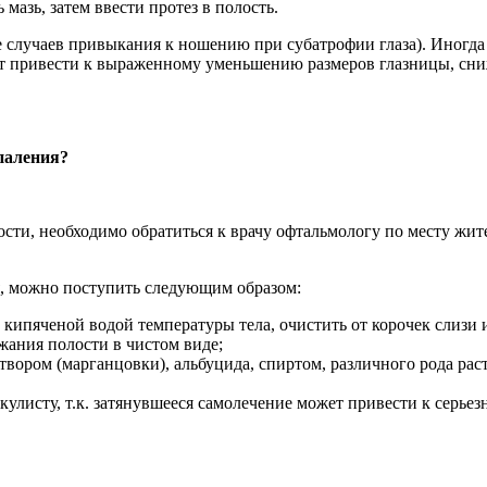
мазь, затем ввести протез в полость.
случаев привыкания к ношению при субатрофии глаза). Иногда о
т привести к выраженному уменьшению размеров глазницы, сни
спаления?
ти, необходимо обратиться к врачу офтальмологу по месту жит
, можно поступить следующим образом:
 кипяченой водой температуры тела, очистить от корочек слизи и
ржания полости в чистом виде;
аствором (марганцовки), альбуцида, спиртом, различного рода ра
кулисту, т.к. затянувшееся самолечение может привести к серье