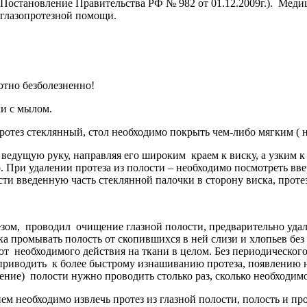
Постановление Правительства РФ № 982 от 01.12.2009г.). Мед
 глазопротезной помощи.
ютно безболезненно!
 с мылом.
з стеклянный, стол необходимо покрыть чем-либо мягким ( н
 ведущую руку, направляя его широким краем к виску, а узким к 
. При удалении протеза из полости – необходимо посмотреть вве
ти введенную часть стеклянной палочки в сторону виска, проте
, проводил очищение глазной полости, предварительно удалив
ка промывать полость от скопившихся в ней слизи и хлопьев бе
ают необходимого действия на ткани в целом. Без периодическог
что приводить к более быстрому изнашиванию протеза, появлен
щение) полости нужно проводить столько раз, сколько необходимо
необходимо извлечь протез из глазной полости, полость и про