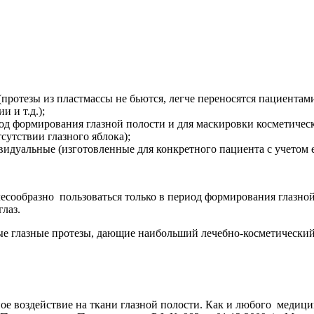
(протезы из пластмассы не бьются, легче переносятся пациента
 и т.д.);
од формирования глазной полости и для маскировки косметически
сутствии глазного яблока);
видуальные (изготовленные для конкретного пациента с учетом
бразно пользоваться только в период формирования глазной по
лаз.
ые глазные протезы, дающие наибольший лечебно-косметический
е воздействие на ткани глазной полости. Как и любого медицин