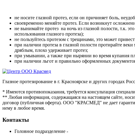
не носите глазной протез, если он причиняет боль, неудобс
своевременно меняйте протез. Если возникнут осложнени
не вынимайте протез на ночь из глазной полости, т.к. э
использования глазного протеза);
не пользуйтесь протезом с трещинами, это может привест
при наличии протеза в глазной полости протирайте веки 
дряблым, плохо удерживает протез;
при умывании, а также при нырянии во время купания п
при наличии льгот и правильно оформленных документов
Глазное протезирование в г. Красноярске и других городах Рос
* Имеются противопоказания, требуется консультация специали
** Любая информация, содержащаяся на настоящем сайте, носи
договор (публичная оферта). ООО "КРАСМЕД" не дает гарантий
нему в любое время.
Контакты
Головное подразделение -